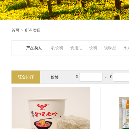
首页
>
所有类目
产品类别
乳饮料
食用油
饮料
调味品
水
日用品
奶产品
综合排序
价格
¥
-
¥