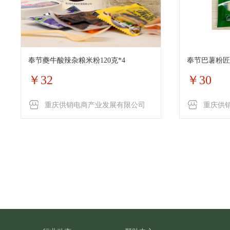
奉节夔牛酸辣杂粮米粉120克*4
奉节巴薯粉匠高
￥32
￥30
重庆供销电商产业发展有限公司
重庆供