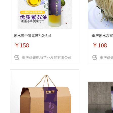
彭水黔中道紫苏油245ml
重庆彭水农家
￥158
￥108
重庆供销电商产业发展有限公司
重庆供