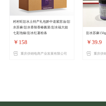
村村旺彭水土特产礼包黔中道紫苏油/彭
水苏麻/彭水香辣香椿酱菜/彭水福大姐
七彩泡椒/彭水红薯粉条
彭水苏麻150g
￥158
￥39.9
重庆供销电商产业发展有限公司
重庆供