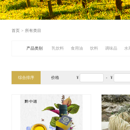
首页
>
所有类目
产品类别
乳饮料
食用油
饮料
调味品
水
日用品
奶产品
综合排序
价格
¥
-
¥