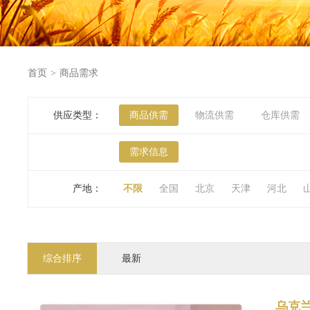
首页
>
商品需求
供应类型：
商品供需
物流供需
仓库供需
需求信息
产地：
不限
全国
北京
天津
河北
河南
湖北
湖南
广东
广西
香港
澳门
综合排序
最新
乌克